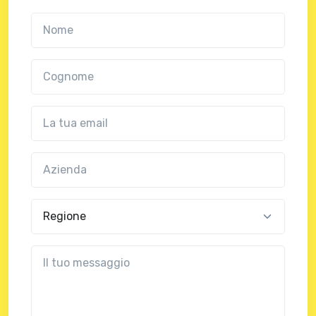
Nome
Cognome
Email
Azienda
(?!?common.optional?!?)
Regione
?!?common.message?!?