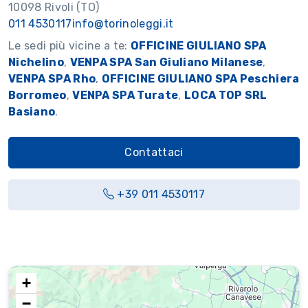
10098 Rivoli (TO)
011 4530117
info@torinoleggi.it
Le sedi più vicine a te:
OFFICINE GIULIANO SPA
Nichelino
,
VENPA SPA San Giuliano Milanese
,
VENPA SPA Rho
,
OFFICINE GIULIANO SPA Peschiera
Borromeo
,
VENPA SPA Turate
,
LOCA TOP SRL
Basiano
.
Contattaci
+39 011 4530117
+
−