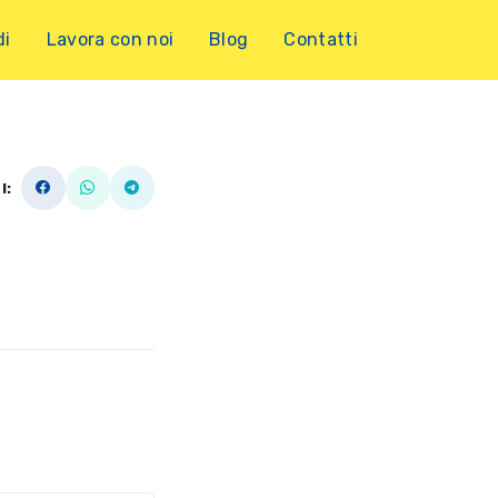
di
Lavora con noi
Blog
Contatti
I: