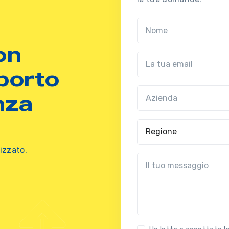
Nome
on
Email
porto
Azienda
(?!?common.optio
nza
Regione
izzato.
?!?common.message?!?