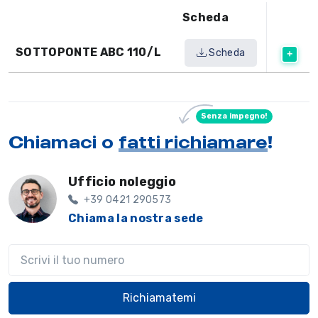
Scheda
SOTTOPONTE ABC 110/L
Scheda
Senza impegno!
Chiamaci o
fatti richiamare
!
Ufficio noleggio
+39 0421 290573
Chiama la nostra sede
Il tuo telefono
Richiamatemi